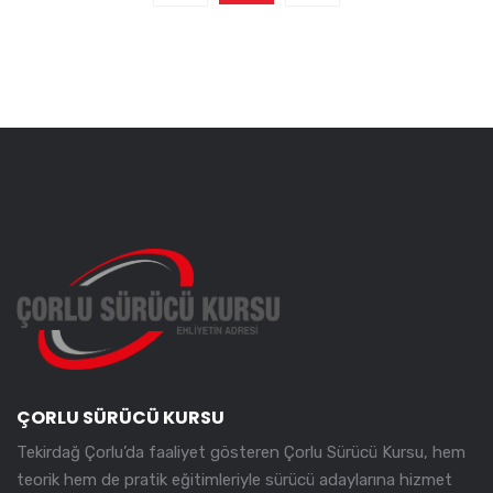
ÇORLU SÜRÜCÜ KURSU
Tekirdağ Çorlu’da faaliyet gösteren Çorlu Sürücü Kursu, hem
teorik hem de pratik eğitimleriyle sürücü adaylarına hizmet