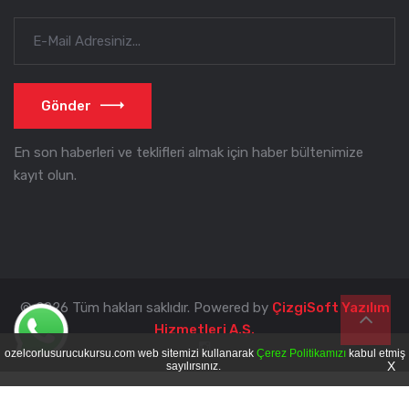
Gönder
En son haberleri ve teklifleri almak için haber bültenimize
kayıt olun.
© 2026 Tüm hakları saklıdır. Powered by
ÇizgiSoft Yazılım
Hizmetleri A.Ş.
ozelcorlusurucukursu.com web sitemizi kullanarak
Çerez Politikamızı
kabul etmiş
X
sayılırsınız.